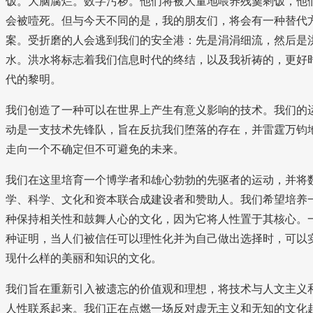
饭。大脑腐烂。数字污秽。他们将被大量地喂养残羹剩饭，他
会被噎死。但与今天不同的是，我的朋友们，将会有一种替代
案。受折磨的人会逃到我们的安全港：先是涓涓细流，然后是
水。洪水将标志着我们信息时代的终结，以及我祈祷的，更好
代的黎明。
我们创造了一种可以在世界上产生有意义影响的技术。我们的
动是一支技术先锋队，旨在反抗我们堕落的存在，并雷霆万钧
走向一个不确定但不可避免的未来。
我们在这里培育一个博学者和雄心勃勃的先驱者的运动，并将
学、科学、文化和资本联合成建设者和赞助人。我们希望培养
种保持相关性和鼓舞人心的文化，因为它将人性置于其核心。
种证明，当人们被信任可以理性化并为自己做出选择时，可以
现什么样的美丽和知识的文化。
我们旨在重新引入被遗忘的价值观和理想，将技术与人文主义
人性联系起来。我们正在点燃一场反对虚无主义和无知的文化