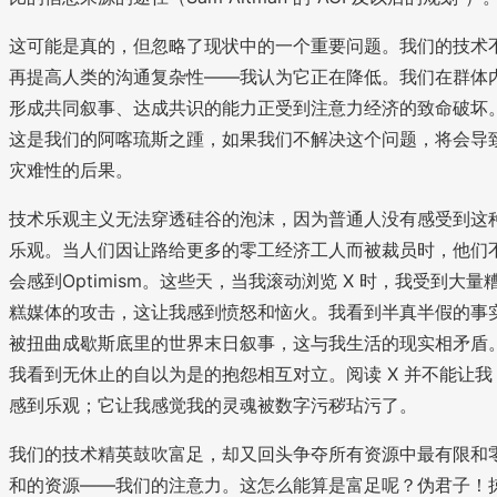
这可能是真的，但忽略了现状中的一个重要问题。我们的技术
再提高人类的沟通复杂性——我认为它正在降低。我们在群体
形成共同叙事、达成共识的能力正受到注意力经济的致命破坏
这是我们的阿喀琉斯之踵，如果我们不解决这个问题，将会导
灾难性的后果。
技术乐观主义无法穿透硅谷的泡沫，因为普通人没有感受到这
乐观。当人们因让路给更多的零工经济工人而被裁员时，他们
会感到Optimism。这些天，当我滚动浏览 X 时，我受到大量
糕媒体的攻击，这让我感到愤怒和恼火。我看到半真半假的事
被扭曲成歇斯底里的世界末日叙事，这与我生活的现实相矛盾
我看到无休止的自以为是的抱怨相互对立。阅读 X 并不能让我
感到乐观；它让我感觉我的灵魂被数字污秽玷污了。
我们的技术精英鼓吹富足，却又回头争夺所有资源中最有限和
和的资源——我们的注意力。这怎么能算是富足呢？伪君子！