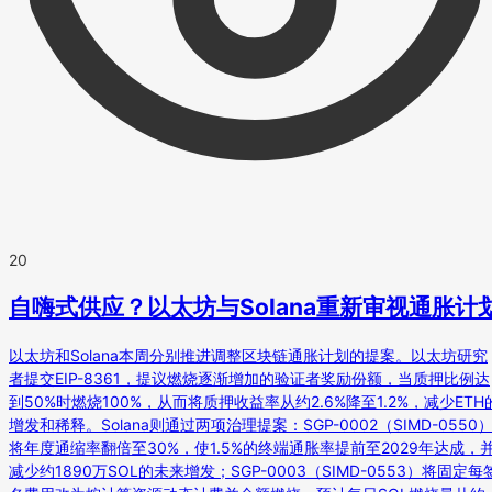
20
自嗨式供应？以太坊与Solana重新审视通胀计
以太坊和Solana本周分别推进调整区块链通胀计划的提案。以太坊研究
者提交EIP-8361，提议燃烧逐渐增加的验证者奖励份额，当质押比例达
到50%时燃烧100%，从而将质押收益率从约2.6%降至1.2%，减少ETH
增发和稀释。Solana则通过两项治理提案：SGP-0002（SIMD-0550
将年度通缩率翻倍至30%，使1.5%的终端通胀率提前至2029年达成，
减少约1890万SOL的未来增发；SGP-0003（SIMD-0553）将固定每