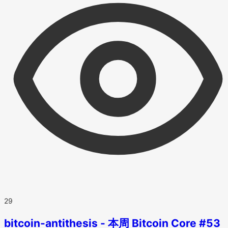
29
bitcoin-antithesis - 本周 Bitcoin Core #53