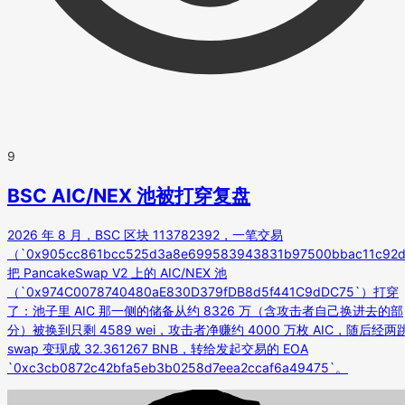
9
BSC AIC/NEX 池被打穿复盘
2026 年 8 月，BSC 区块 113782392，一笔交易
（`0x905cc861bcc525d3a8e699583943831b97500bbac11c92
把 PancakeSwap V2 上的 AIC/NEX 池
（`0x974C0078740480aE830D379fDB8d5f441C9dDC75`）打穿
了：池子里 AIC 那一侧的储备从约 8326 万（含攻击者自己换进去的部
分）被换到只剩 4589 wei，攻击者净赚约 4000 万枚 AIC，随后经两
swap 变现成 32.361267 BNB，转给发起交易的 EOA
`0xc3cb0872c42bfa5eb3b0258d7eea2ccaf6a49475`。