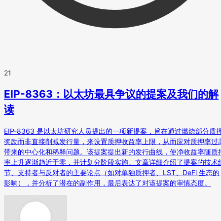
21
EIP-8363：以太坊最具争议的提案及我们的解
读
EIP-8363 是以太坊研究人员提出的一项新提案，旨在通过燃烧部分质
奖励而非直接削减发行量，来设置质押收益率上限，从而应对质押率过
带来的中心化和稀释问题。该提案提出新的发行曲线，使净收益率随质
率上升逐渐趋近于零，并计划分阶段实施。文章详细介绍了提案的技术
节、支持者与反对者的主要论点（如对单独质押者、LST、DeFi 生态的
影响），并分析了潜在的副作用，最后表达了对该提案的审慎态度。