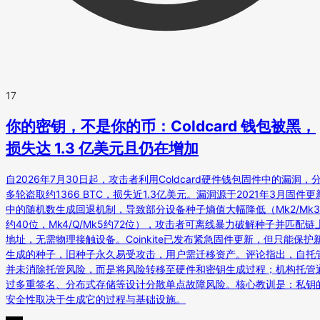
17
你的密钥，不是你的币：Coldcard 钱包被黑，
损失达 1.3 亿美元且仍在增加
自2026年7月30日起，攻击者利用Coldcard硬件钱包固件中的漏洞，
多轮盗取约1366 BTC，损失近1.3亿美元。漏洞源于2021年3月固件更
中的随机数生成回退机制，导致部分设备种子熵值大幅降低（Mk2/Mk3
约40位，Mk4/Q/Mk5约72位），攻击者可离线暴力破解种子并匹配链
地址，无需物理接触设备。Coinkite已发布紧急固件更新，但只能保护
生成的种子，旧种子永久易受攻击，用户需迁移资产。评论指出，自托
并未消除托管风险，而是将风险转移至硬件和密钥生成过程；机构托管
过多重签名、分布式存储等设计分散单点故障风险。核心教训是：私钥
安全性取决于生成它的过程与基础设施。