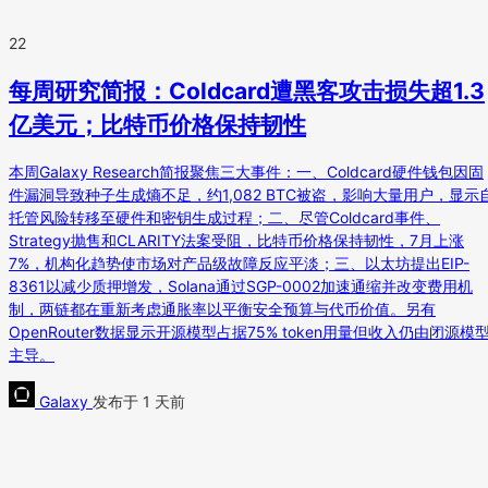
22
每周研究简报：Coldcard遭黑客攻击损失超1.3
亿美元；比特币价格保持韧性
本周Galaxy Research简报聚焦三大事件：一、Coldcard硬件钱包因固
件漏洞导致种子生成熵不足，约1,082 BTC被盗，影响大量用户，显示
托管风险转移至硬件和密钥生成过程；二、尽管Coldcard事件、
Strategy抛售和CLARITY法案受阻，比特币价格保持韧性，7月上涨
7%，机构化趋势使市场对产品级故障反应平淡；三、以太坊提出EIP-
8361以减少质押增发，Solana通过SGP-0002加速通缩并改变费用机
制，两链都在重新考虑通胀率以平衡安全预算与代币价值。另有
OpenRouter数据显示开源模型占据75% token用量但收入仍由闭源模
主导。
Galaxy
发布于 1 天前