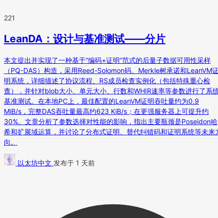
221
LeanDA：设计与基准测试——分片
本文提出并实现了一种基于“编码+证明”范式的后量子数据可用性采样
（PQ-DAS）构造，采用Reed-Solomon码、Merkle树承诺和LeanVM
明系统，详细描述了协议流程、RS成员检查实例化（包括特殊重心检
查），并针对blob大小、单元大小、行数和WHIR速率等参数进行了系
基准测试。在本地PC上，最佳配置的LeanVM证明吞吐量约为0.9
MiB/s，完整DAS吞吐量最高约623 KiB/s；在更强服务器上可提升约
30%。文章分析了参数选择对性能的影响，指出主要瓶颈是Poseidon哈
希和扩展域运算，并讨论了分布式证明、替代纠错码和证明系统等未来
向。
以太坊中文
发布于 1 天前