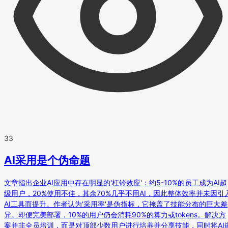
33
AI采用是个伪命题
文章指出企业AI应用中存在明显的'杠铃效应'：约5-10%的员工成为AI超
级用户，20%使用不佳，其余70%几乎不用AI，因此整体效率并未因引
AI工具而提升。作者认为'采用率'是伪指标，它掩盖了技能分布的巨大差
异。即便完美部署，10%的用户仍会消耗90%的算力或tokens。解决方
案并非全员培训，而是对顶部少数用户进行培养并分享技能，同时将AI